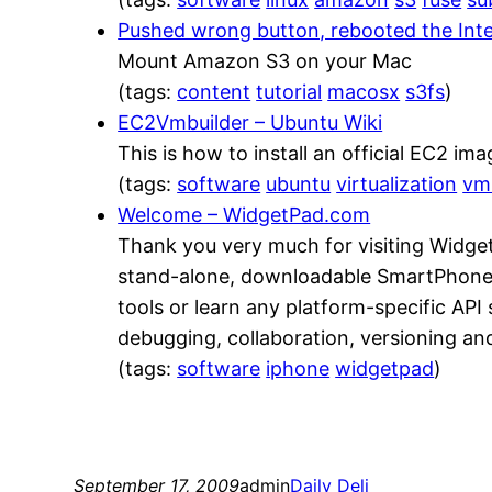
Pushed wrong button, rebooted the In
Mount Amazon S3 on your Mac
(tags:
content
tutorial
macosx
s3fs
)
EC2Vmbuilder – Ubuntu Wiki
This is how to install an official EC2 im
(tags:
software
ubuntu
virtualization
vm
Welcome – WidgetPad.com
Thank you very much for visiting Widget
stand-alone, downloadable SmartPhone a
tools or learn any platform-specific AP
debugging, collaboration, versioning an
(tags:
software
iphone
widgetpad
)
September 17, 2009
admin
Daily Deli