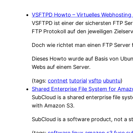
VSFTPD Howto – Virtuelles Webhosting 
VSFTPD ist einer der sichersten FTP Ser
FTP Protokoll auf den jeweiligen Zielserv
Doch wie richtet man einen FTP Server f
Dieses Howto wurde auf Basis von Ubuntu
Webs auf einem Server.
(tags:
contnet
tutorial
vsftp
ubuntu
)
Shared Enterprise File System for Amaz
SubCloud is a shared enterprise file sys
with Amazon S3.
SubCloud is a software product, not a st
(tags:
software
linux
amazon
s3
fuse
su