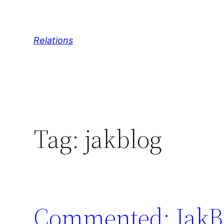
Skip
to
content
Relations
Tag:
jakblog
Commented: JakBlo